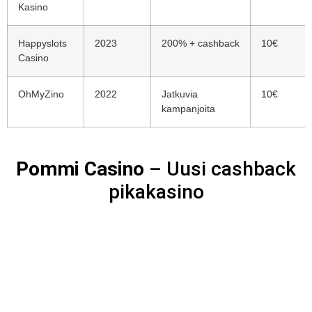
Kasino
Happyslots
2023
200% + cashback
10€
Casino
OhMyZino
2022
Jatkuvia
10€
kampanjoita
Pommi Casino
– Uusi cashback
pikakasino