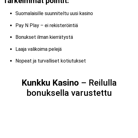
Tärkeimmät pointit:
Suomalaisille suunniteltu uusi kasino
Pay N Play – ei rekisteröintiä
Bonukset ilman kierrätystä
Laaja valikoima pelejä
Nopeat ja turvalliset kotiutukset
Kunkku Kasino
– Reilulla
bonuksella varustettu