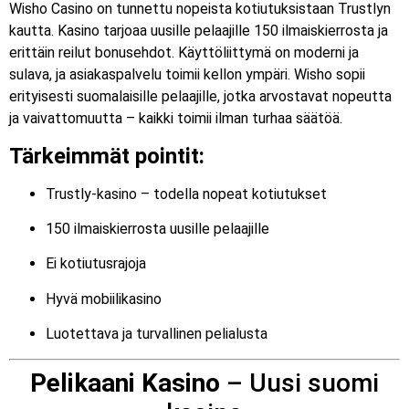
Wisho Casino on tunnettu nopeista kotiutuksistaan Trustlyn
kautta. Kasino tarjoaa uusille pelaajille 150 ilmaiskierrosta ja
erittäin reilut bonusehdot. Käyttöliittymä on moderni ja
sulava, ja asiakaspalvelu toimii kellon ympäri. Wisho sopii
erityisesti suomalaisille pelaajille, jotka arvostavat nopeutta
ja vaivattomuutta – kaikki toimii ilman turhaa säätöä.
Tärkeimmät pointit:
Trustly-kasino – todella nopeat kotiutukset
150 ilmaiskierrosta uusille pelaajille
Ei kotiutusrajoja
Hyvä mobiilikasino
Luotettava ja turvallinen pelialusta
Pelikaani Kasino
– Uusi suomi