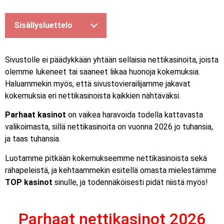
Sisällysluettelo
Sivustolle ei päädykkään yhtään sellaisia nettikasinoita, joista
olemme lukeneet tai saaneet liikaa huonoja kokemuksia.
Haluammekin myös, että sivustovierailijamme jakavat
kokemuksia eri nettikasinoista kaikkien nähtäväksi.
Parhaat kasinot
on vaikea haravoida todella kattavasta
valikoimasta, sillä nettikasinoita on vuonna 2026 jo tuhansia,
ja taas tuhansia.
Luotamme pitkään kokemukseemme nettikasinoista sekä
rahapeleistä, ja kehtaammekin esitellä omasta mielestämme
TOP kasinot
sinulle, ja todennäköisesti pidät niistä myös!
Parhaat nettikasinot 2026