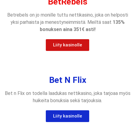
BetRebels
Betrebels on jo monille tuttu nettikasino, joka on helposti
yksi parhaista ja menestyneimmistä. Meiltä saat
135%
bonuksen aina 351€ asti!
Liity kasinolle
Bet N Flix
Bet n Flix on todella laadukas nettikasino, joka tarjoaa myös
huikeita bonuksia sekä tarjouksia.
Liity kasinolle