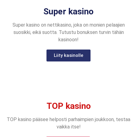
Super kasino
Super kasino on nettikasino, joka on monien pelaajien
suosikki, eikä suotta. Tutustu bonuksen turvin tähän
kasinoon!
Liity kasinolle
TOP kasino
TOP kasino pääsee helposti parhaimpien joukkoon, testaa
vaikka itse!