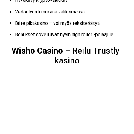
Hyväksyy kryptovaluutat
Vedonlyönti mukana valikoimassa
Brite pikakasino – voi myös reksiteröityä
Bonukset soveltuvat hyvin high roller -pelaajille
Wisho Casino
– Reilu Trustly-
kasino