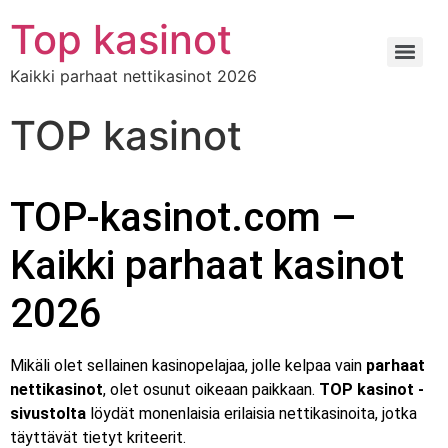
Top kasinot
Kaikki parhaat nettikasinot 2026
TOP kasinot
TOP-kasinot.com –
Kaikki parhaat kasinot
2026
Mikäli olet sellainen kasinopelajaa, jolle kelpaa vain
parhaat
nettikasinot
, olet osunut oikeaan paikkaan.
TOP kasinot -
sivustolta
löydät monenlaisia erilaisia nettikasinoita, jotka
täyttävät tietyt kriteerit.