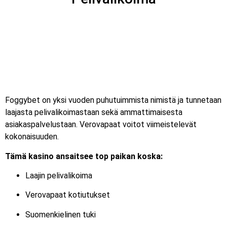
Foggybet on yksi vuoden puhutuimmista nimistä ja tunnetaan
laajasta pelivalikoimastaan sekä ammattimaisesta
asiakaspalvelustaan. Verovapaat voitot viimeistelevät
kokonaisuuden.
Tämä kasino ansaitsee top paikan koska:
Laajin pelivalikoima
Verovapaat kotiutukset
Suomenkielinen tuki