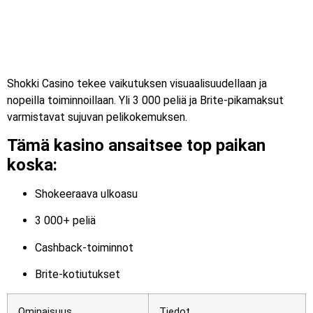
Shokki Casino tekee vaikutuksen visuaalisuudellaan ja
nopeilla toiminnoillaan. Yli 3 000 peliä ja Brite-pikamaksut
varmistavat sujuvan pelikokemuksen.
Tämä kasino ansaitsee top paikan
koska:
Shokeeraava ulkoasu
3 000+ peliä
Cashback-toiminnot
Brite-kotiutukset
Ominaisuus
Tiedot