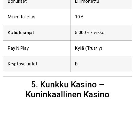
Bonukset
Ei ilmoitettu
Minimitalletus
10 €
Kotiutusrajat
5 000 € / viikko
Pay N Play
Kyllä (Trustly)
Kryptovaluutat
Ei
5. Kunkku Kasino –
Kuninkaallinen Kasino