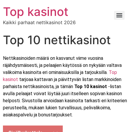
Top kasinot
Kaikki parhaat nettikasinot 2026
Top 10 nettikasinot
Nettikasinoiden määrä on kasvanut viime vuosina
räjähdysmäisesti, ja pelaajien käytössä on nykyään valtava
valikoima kasinoita eri ominaisuuksilla ja tarjouksilla.
Top
kasinot
tarjoaa kattavan ja päivittyvän listan markkinoiden
parhaista nettikasinoista, ja tämän
Top 10 kasinot
-listan
avulla pelaajat voivat löytää juuri itselleen sopivan kasinon
helposti. Sivustolla arvioidaan kasinoita tarkasti eri kriteerien
perusteella, mukaan lukien turvallisuus, pelivalikoima,
asiakaspalvelu ja bonustarjoukset.