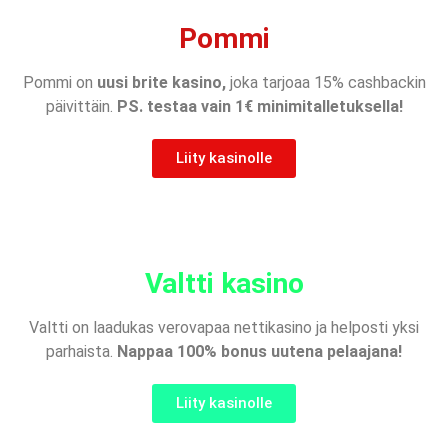
Pommi
Pommi on
uusi brite kasino,
joka tarjoaa 15% cashbackin
päivittäin.
PS. testaa vain 1€ minimitalletuksella!
Liity kasinolle
Valtti kasino
Valtti on laadukas verovapaa nettikasino ja helposti yksi
parhaista.
Nappaa 100% bonus uutena pelaajana!
Liity kasinolle