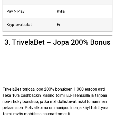
Pay N Play
Kyllä
Kryptovaluutat
Ei
3. TrivelaBet – Jopa 200% Bonus
TrivelaBet tarjoaa jopa 200% bonuksen 1 000 euroon asti
sekä 10% cashbackin. Kasino toimii EU-lisenssillä ja tarjoaa
non-sticky bonuksia, jotka mahdollistavat riskittömämmän
pelaamisen. Pelivalikoima on monipuolinen ja käyttöliittymä
toimii myös mobiilissa saumattomasti.