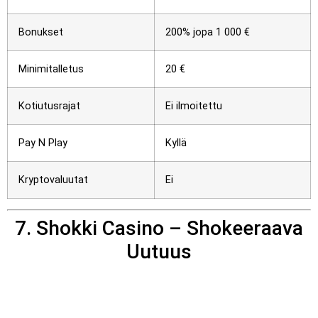
Bonukset
200% jopa 1 000 €
Minimitalletus
20 €
Kotiutusrajat
Ei ilmoitettu
Pay N Play
Kyllä
Kryptovaluutat
Ei
7. Shokki Casino – Shokeeraava
Uutuus