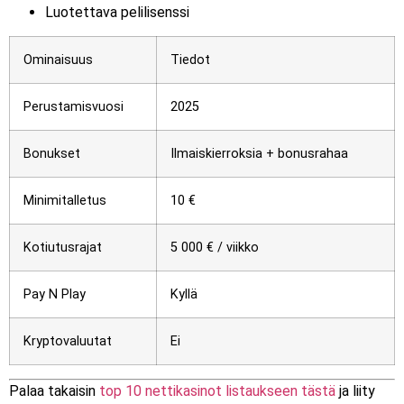
Luotettava pelilisenssi
Ominaisuus
Tiedot
Perustamisvuosi
2025
Bonukset
Ilmaiskierroksia + bonusrahaa
Minimitalletus
10 €
Kotiutusrajat
5 000 € / viikko
Pay N Play
Kyllä
Kryptovaluutat
Ei
Palaa takaisin
top 10 nettikasinot listaukseen tästä
ja liity