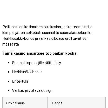
Pelikioski on kotimainen pikakasino, jonka teemointi ja
kampanjat on selkeästi suunnattu suomalaispelaajille.
Herkkusäkki-bonus ja värikäs ulkoasu erottavat sen
massasta.
Tämä kasino ansaitsee top paikan koska:
Suomalaispelaajille räätälöity
Herkkusäkkibonus
Brite-tuki
Värikäs ja vetävä design
Ominaisuus
Tiedot