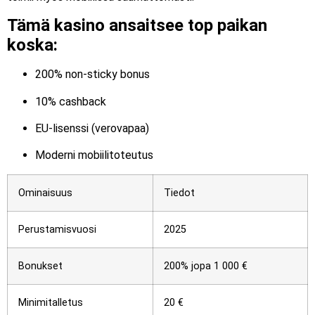
Tämä kasino ansaitsee top paikan
koska:
200% non-sticky bonus
10% cashback
EU-lisenssi (verovapaa)
Moderni mobiilitoteutus
Ominaisuus
Tiedot
Perustamisvuosi
2025
Bonukset
200% jopa 1 000 €
Minimitalletus
20 €