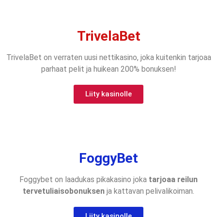
TrivelaBet
TrivelaBet on verraten uusi nettikasino, joka kuitenkin tarjoaa
parhaat pelit ja huikean 200% bonuksen!
Liity kasinolle
FoggyBet
Foggybet on laadukas pikakasino joka
tarjoaa
reilun
tervetuliaisobonuksen
ja kattavan pelivalikoiman.
Liity kasinolle