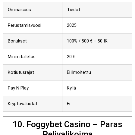
Ominaisuus
Tiedot
Perustamisvuosi
2025
Bonukset
100% / 500 € + 50 IK
Minimitalletus
20 €
Kotiutusrajat
Ei ilmoitettu
Pay N Play
Kyllä
Kryptovaluutat
Ei
10. Foggybet Casino – Paras
Pelivalikoima