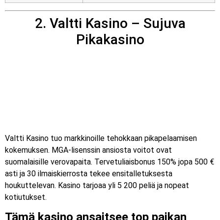
2. Valtti Kasino – Sujuva
Pikakasino
Valtti Kasino tuo markkinoille tehokkaan pikapelaamisen
kokemuksen. MGA-lisenssin ansiosta voitot ovat
suomalaisille verovapaita. Tervetuliaisbonus 150% jopa 500 €
asti ja 30 ilmaiskierrosta tekee ensitalletuksesta
houkuttelevan. Kasino tarjoaa yli 5 200 peliä ja nopeat
kotiutukset.
Tämä kasino ansaitsee top paikan