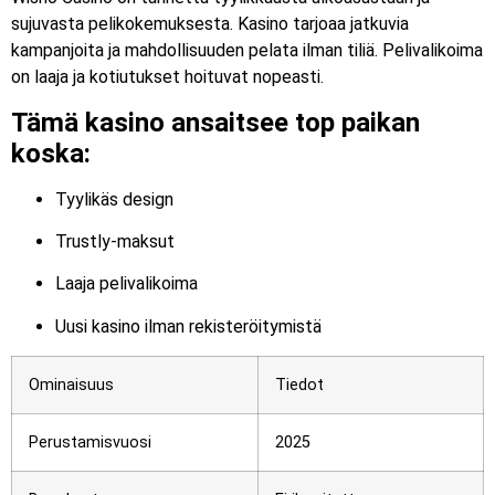
sujuvasta pelikokemuksesta. Kasino tarjoaa jatkuvia
kampanjoita ja mahdollisuuden pelata ilman tiliä. Pelivalikoima
on laaja ja kotiutukset hoituvat nopeasti.
Tämä kasino ansaitsee top paikan
koska:
Tyylikäs design
Trustly-maksut
Laaja pelivalikoima
Uusi kasino ilman rekisteröitymistä
Ominaisuus
Tiedot
Perustamisvuosi
2025