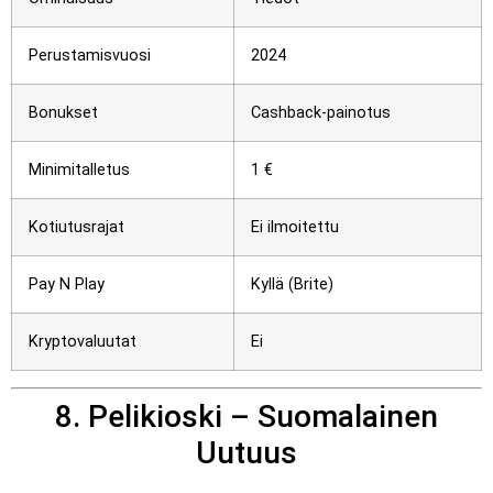
Perustamisvuosi
2024
Bonukset
Cashback-painotus
Minimitalletus
1 €
Kotiutusrajat
Ei ilmoitettu
Pay N Play
Kyllä (Brite)
Kryptovaluutat
Ei
8. Pelikioski – Suomalainen
Uutuus