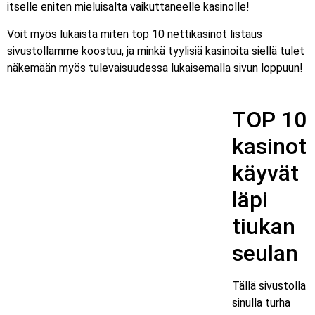
itselle eniten mieluisalta vaikuttaneelle kasinolle!
Voit myös lukaista miten top 10 nettikasinot listaus
sivustollamme koostuu, ja minkä tyylisiä kasinoita siellä tulet
näkemään myös tulevaisuudessa lukaisemalla sivun loppuun!
TOP 10
kasinot
käyvät
läpi
tiukan
seulan
Tällä sivustolla
sinulla turha