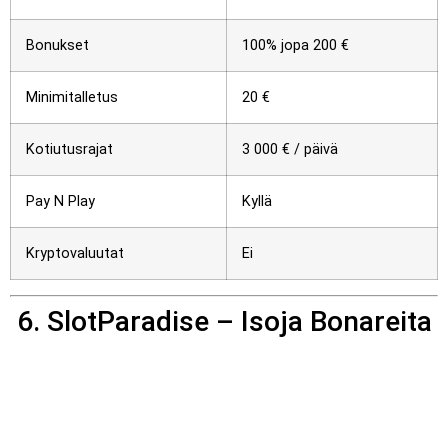
Bonukset
100% jopa 200 €
Minimitalletus
20 €
Kotiutusrajat
3 000 € / päivä
Pay N Play
Kyllä
Kryptovaluutat
Ei
6. SlotParadise – Isoja Bonareita