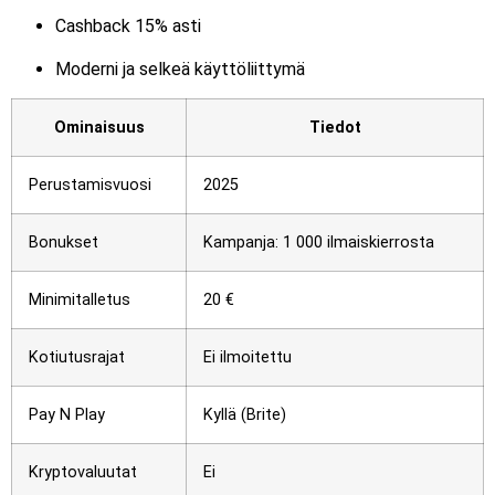
Cashback 15% asti
Moderni ja selkeä käyttöliittymä
Ominaisuus
Tiedot
Perustamisvuosi
2025
Bonukset
Kampanja: 1 000 ilmaiskierrosta
Minimitalletus
20 €
Kotiutusrajat
Ei ilmoitettu
Pay N Play
Kyllä (Brite)
Kryptovaluutat
Ei