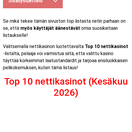
Sisällysluettelo
Se mikä tekee tämän sivuston top listasta netin parhaan on
se, että
myös käyttäjät äänestävät
omia suosikeitaan
listaukselle!
Valitsemalla nettikasinon luotettavalta
Top 10 nettikasinot
-listalta, pelaaja voi varmistua siitä, että valittu kasino
täyttää korkeimmat laatustandardit ja tarjoaa ensiluokkaisen
pelikokemuksen, kuten tämä listaus!
Top 10 nettikasinot (Kesäkuu
2026)