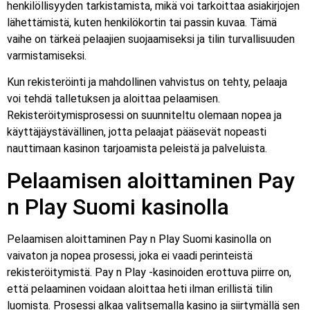
henkilöllisyyden tarkistamista, mikä voi tarkoittaa asiakirjojen
lähettämistä, kuten henkilökortin tai passin kuvaa. Tämä
vaihe on tärkeä pelaajien suojaamiseksi ja tilin turvallisuuden
varmistamiseksi.
Kun rekisteröinti ja mahdollinen vahvistus on tehty, pelaaja
voi tehdä talletuksen ja aloittaa pelaamisen.
Rekisteröitymisprosessi on suunniteltu olemaan nopea ja
käyttäjäystävällinen, jotta pelaajat pääsevät nopeasti
nauttimaan kasinon tarjoamista peleistä ja palveluista.
Pelaamisen aloittaminen Pay
n Play Suomi kasinolla
Pelaamisen aloittaminen Pay n Play Suomi kasinolla on
vaivaton ja nopea prosessi, joka ei vaadi perinteistä
rekisteröitymistä. Pay n Play -kasinoiden erottuva piirre on,
että pelaaminen voidaan aloittaa heti ilman erillistä tilin
luomista. Prosessi alkaa valitsemalla kasino ja siirtymällä sen