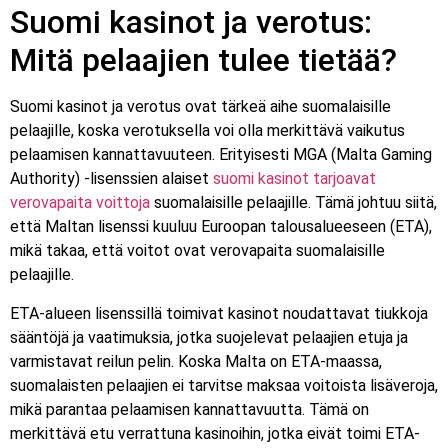
Suomi kasinot ja verotus:
Mitä pelaajien tulee tietää?
Suomi kasinot ja verotus ovat tärkeä aihe suomalaisille
pelaajille, koska verotuksella voi olla merkittävä vaikutus
pelaamisen kannattavuuteen. Erityisesti MGA (Malta Gaming
Authority) -lisenssien alaiset
suomi kasinot tarjoavat
verovapaita voittoja
suomalaisille pelaajille. Tämä johtuu siitä,
että Maltan lisenssi kuuluu Euroopan talousalueeseen (ETA),
mikä takaa, että voitot ovat verovapaita suomalaisille
pelaajille.
ETA-alueen lisenssillä toimivat kasinot noudattavat tiukkoja
sääntöjä ja vaatimuksia, jotka suojelevat pelaajien etuja ja
varmistavat reilun pelin. Koska Malta on ETA-maassa,
suomalaisten pelaajien ei tarvitse maksaa voitoista lisäveroja,
mikä parantaa pelaamisen kannattavuutta. Tämä on
merkittävä etu verrattuna kasinoihin, jotka eivät toimi ETA-