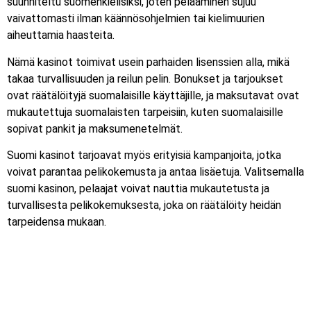
suunniteltu suomenkielisiksi, joten pelaaminen sujuu
vaivattomasti ilman käännösohjelmien tai kielimuurien
aiheuttamia haasteita.
Nämä kasinot toimivat usein parhaiden lisenssien alla, mikä
takaa turvallisuuden ja reilun pelin. Bonukset ja tarjoukset
ovat räätälöityjä suomalaisille käyttäjille, ja maksutavat ovat
mukautettuja suomalaisten tarpeisiin, kuten suomalaisille
sopivat pankit ja maksumenetelmät.
Suomi kasinot tarjoavat myös erityisiä kampanjoita, jotka
voivat parantaa pelikokemusta ja antaa lisäetuja. Valitsemalla
suomi kasinon, pelaajat voivat nauttia mukautetusta ja
turvallisesta pelikokemuksesta, joka on räätälöity heidän
tarpeidensa mukaan.