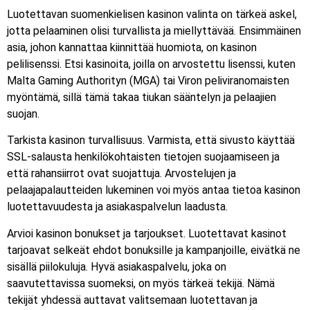
Luotettavan suomenkielisen kasinon valinta on tärkeä askel,
jotta pelaaminen olisi turvallista ja miellyttävää. Ensimmäinen
asia, johon kannattaa kiinnittää huomiota, on kasinon
pelilisenssi. Etsi kasinoita, joilla on arvostettu lisenssi, kuten
Malta Gaming Authorityn (MGA) tai Viron peliviranomaisten
myöntämä, sillä tämä takaa tiukan sääntelyn ja pelaajien
suojan.
Tarkista kasinon turvallisuus. Varmista, että sivusto käyttää
SSL-salausta henkilökohtaisten tietojen suojaamiseen ja
että rahansiirrot ovat suojattuja. Arvostelujen ja
pelaajapalautteiden lukeminen voi myös antaa tietoa kasinon
luotettavuudesta ja asiakaspalvelun laadusta.
Arvioi kasinon bonukset ja tarjoukset. Luotettavat kasinot
tarjoavat selkeät ehdot bonuksille ja kampanjoille, eivätkä ne
sisällä piilokuluja. Hyvä asiakaspalvelu, joka on
saavutettavissa suomeksi, on myös tärkeä tekijä. Nämä
tekijät yhdessä auttavat valitsemaan luotettavan ja