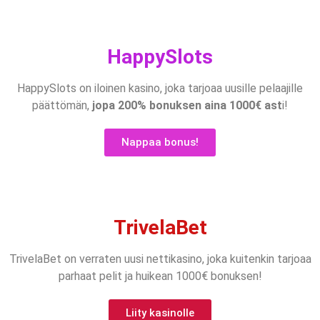
HappySlots
HappySlots on iloinen kasino, joka tarjoaa uusille pelaajille
päättömän,
jopa 200% bonuksen aina 1000€ ast
i!
Nappaa bonus!
TrivelaBet
TrivelaBet on verraten uusi nettikasino, joka kuitenkin tarjoaa
parhaat pelit ja huikean 1000€ bonuksen!
Liity kasinolle