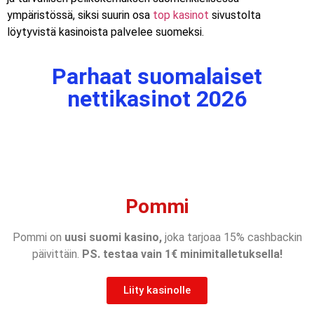
ympäristössä, siksi suurin osa
top kasinot
sivustolta
löytyvistä kasinoista palvelee suomeksi.
Parhaat suomalaiset
nettikasinot 2026
Pommi
Pommi on
uusi suomi kasino,
joka tarjoaa 15% cashbackin
päivittäin.
PS. testaa vain 1€ minimitalletuksella!
Liity kasinolle