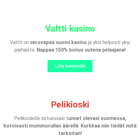
Valtti kasino
Valtti on
verovapaa suomi kasino
ja yksi helposti yksi
parhaista.
Nappaa 150% bonus uutena pelaajana!
Liity kasinolle
Pelikioski
Pelikioskille astuessasi t
unnet olevasi suomessa,
kotoisasti mummorullan äärellä
.
Kurkkaa niin tiedät mitä
tarkoitan!