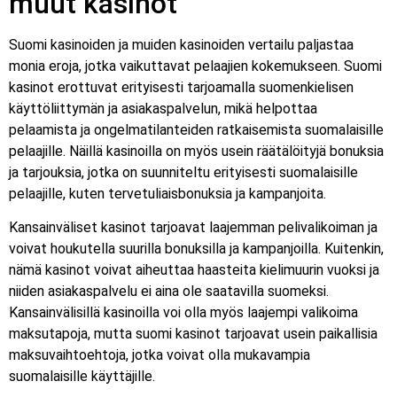
muut kasinot
Suomi kasinoiden ja muiden kasinoiden vertailu paljastaa
monia eroja, jotka vaikuttavat pelaajien kokemukseen. Suomi
kasinot erottuvat erityisesti tarjoamalla suomenkielisen
käyttöliittymän ja asiakaspalvelun, mikä helpottaa
pelaamista ja ongelmatilanteiden ratkaisemista suomalaisille
pelaajille. Näillä kasinoilla on myös usein räätälöityjä bonuksia
ja tarjouksia, jotka on suunniteltu erityisesti suomalaisille
pelaajille, kuten tervetuliaisbonuksia ja kampanjoita.
Kansainväliset kasinot tarjoavat laajemman pelivalikoiman ja
voivat houkutella suurilla bonuksilla ja kampanjoilla. Kuitenkin,
nämä kasinot voivat aiheuttaa haasteita kielimuurin vuoksi ja
niiden asiakaspalvelu ei aina ole saatavilla suomeksi.
Kansainvälisillä kasinoilla voi olla myös laajempi valikoima
maksutapoja, mutta suomi kasinot tarjoavat usein paikallisia
maksuvaihtoehtoja, jotka voivat olla mukavampia
suomalaisille käyttäjille.