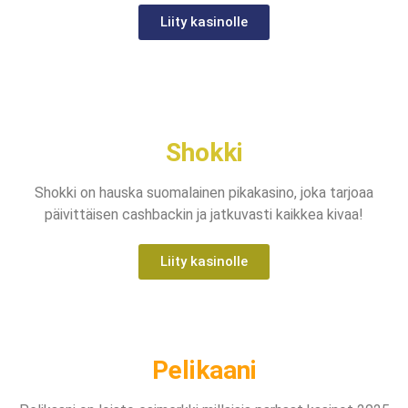
Liity kasinolle
Shokki
Shokki on hauska suomalainen pikakasino, joka tarjoaa
päivittäisen cashbackin ja jatkuvasti kaikkea kivaa!
Liity kasinolle
Pelikaani